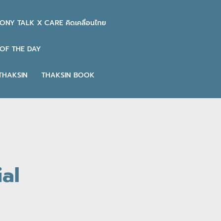
ONY TALK X CARE คิดเคลื่อนไทย
OF THE DAY
THAKSIN
THAKSIN BOOK
ial