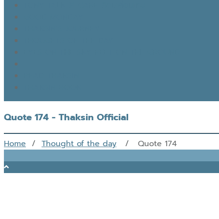
TONY TALK X CARE คิดเคลื่อนไทย
GOOD MONDAY
THAKSIN’S JOURNEY
THOUGHTS OF THE DAY
EYES ON THE SKY, FEET ON THE GROUND
READ THAKSIN
THAKSIN BOOK
Quote 174 - Thaksin Official
Home
/
Thought of the day
/ Quote 174