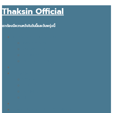
Thaksin Official
เราต้องมีความหวังในวันนี้และวันพรุ่งนี้
IDEAS FOR THE FUTURE
INNOVATION
KNOWLEDGE
BUSINESS
POLITICAL VIEW
THAKSIN FACTS
VISION
LEADER
BUSINESS
LIFE
TONY TALK X CARE คิดเคลื่อนไทย