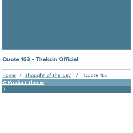
GOOD MONDAY
THAKSIN’S JOURNEY
THOUGHTS OF THE DAY
EYES ON THE SKY, FEET ON THE GROUND
READ THAKSIN
THAKSIN BOOK
Quote 163 - Thaksin Official
Home
/
Thought of the day
/ Quote 163
© Product Theme