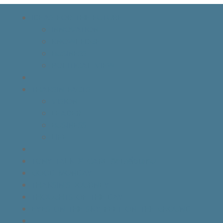
IDEAS FOR THE FUTURE
INNOVATION
KNOWLEDGE
BUSINESS
POLITICAL VIEW
THAKSIN FACTS
VISION
LEADER
BUSINESS
LIFE
TONY TALK X CARE คิดเคลื่อนไทย
GOOD MONDAY
THAKSIN’S JOURNEY
THOUGHTS OF THE DAY
EYES ON THE SKY, FEET ON THE GROUND