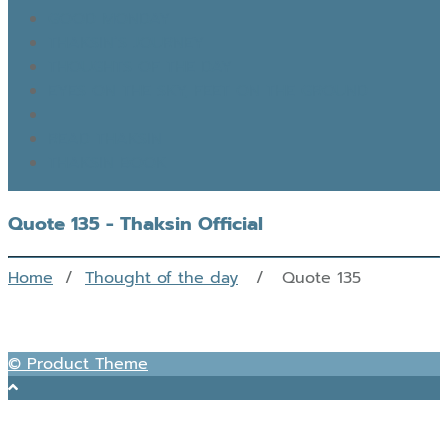
GOOD MONDAY
THAKSIN’S JOURNEY
THOUGHTS OF THE DAY
EYES ON THE SKY, FEET ON THE GROUND
READ THAKSIN
THAKSIN BOOK
Quote 135 - Thaksin Official
Home
/
Thought of the day
/ Quote 135
© Product Theme