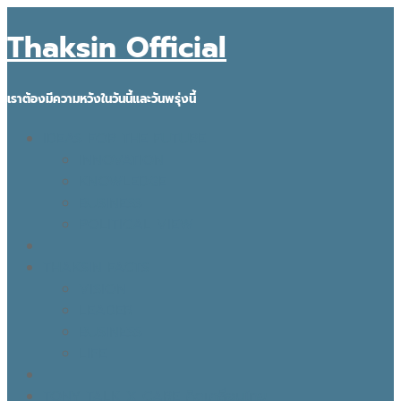
Thaksin Official
เราต้องมีความหวังในวันนี้และวันพรุ่งนี้
IDEAS FOR THE FUTURE
INNOVATION
KNOWLEDGE
BUSINESS
POLITICAL VIEW
THAKSIN FACTS
VISION
LEADER
BUSINESS
LIFE
TONY TALK X CARE คิดเคลื่อนไทย