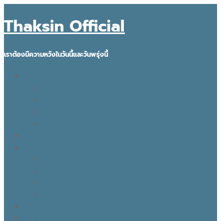
Thaksin Official
เราต้องมีความหวังในวันนี้และวันพรุ่งนี้
IDEAS FOR THE FUTURE
INNOVATION
KNOWLEDGE
BUSINESS
POLITICAL VIEW
THAKSIN FACTS
VISION
LEADER
BUSINESS
LIFE
TONY TALK X CARE คิดเคลื่อนไทย