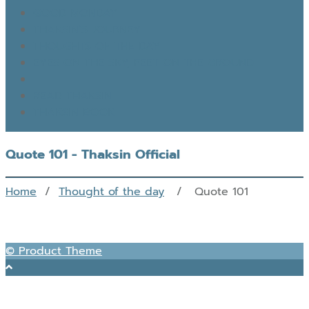
GOOD MONDAY
THAKSIN’S JOURNEY
THOUGHTS OF THE DAY
EYES ON THE SKY, FEET ON THE GROUND
READ THAKSIN
THAKSIN BOOK
Quote 101 - Thaksin Official
Home
/
Thought of the day
/ Quote 101
© Product Theme