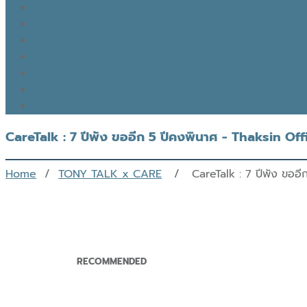
GOOD MONDAY
THAKSIN’S JOURNEY
THOUGHTS OF THE DAY
EYES ON THE SKY, FEET ON THE GROUND
READ THAKSIN
THAKSIN BOOK
CareTalk : 7 ปีพัง ขออีก 5 ปีคงพินาศ - Thaksin Offi
Home
/
TONY TALK x CARE
/ CareTalk : 7 ปีพัง ขออีก
RECOMMENDED