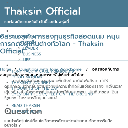
IDEAS FOR THE FUTURE
Thaksin Official
INNOVATION
KNOWLEDGE
BUSINESS
เราต้องมีความหวังในวันนี้และวันพรุ่งนี้
POLITICAL VIEW
อิสราเอลกับการลงทุนธุรกิจสอดแนม หนุน
THAKSIN FACTS
การกดขี่ผู้เห็นต่างทั่วโลก - Thaksin
VISION
LEADER
Official
BUSINESS
LIFE
Home
/
Questions with Tony WoodSome
/ อิสราเอลกับการ
TONY TALK X CARE คิดเคลื่อนไทย
ลงทุนธุรกิจสอดแนม หนุนการกดขี่ผู้เห็นต่างทั่วโลก
GOOD MONDAY
การทำธุรกิจที่ผ่านมาอย่าง แพ็คลิงค์ มาถึงโฟนลิงค์ ทำให้
THAKSIN’S JOURNEY
ดร.ทักษิณ รู้ว่าคลื่นความถี่วิทยุมีความสำคัญในแง่ของธุรกิจ แต่ในเวลา
THOUGHTS OF THE DAY
เดียวกัน เป็นโครงการที่เป็นประโยชน์กับประชาชน เป็นที่มาของ ‘Bus
EYES ON THE SKY, FEET ON THE GROUND
Sound โครงการวิทยุบนรถเมล์’
READ THAKSIN
Question
THAKSIN BOOK
แนะนำเด็กรุ่นใหม่ที่สนใจเรื่องการค้าระหว่างประเทศ ต้องการรับมือ
อย่างไร ?